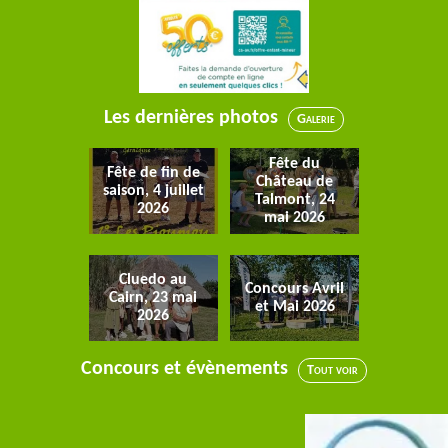
Les dernières photos
Galerie
Fête du
Fête de fin de
Château de
saison, 4 juillet
Talmont, 24
2026
mai 2026
Cluedo au
Concours Avril
Cairn, 23 mai
et Mai 2026
2026
Concours et évènements
Tout voir