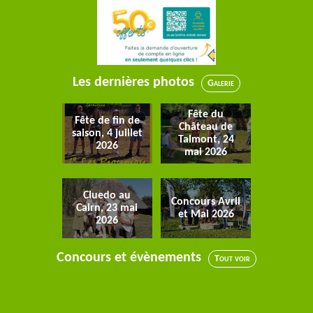
Les dernières photos
Galerie
Fête du
Fête de fin de
Château de
saison, 4 juillet
Talmont, 24
2026
mai 2026
Cluedo au
Concours Avril
Cairn, 23 mai
et Mai 2026
2026
Concours et évènements
Tout voir