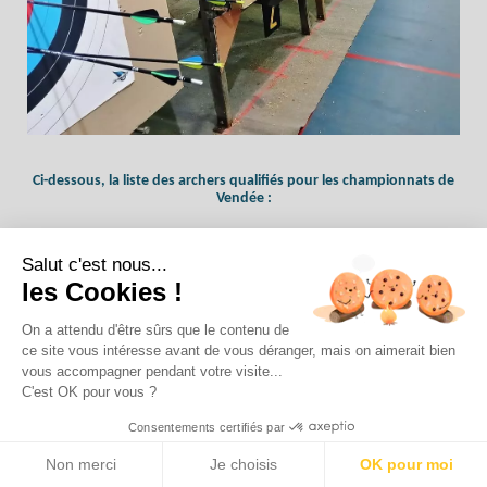
Ci-dessous, la liste des archers qualifiés pour les championnats de
Vendée :
Samedi 24 janvier : Stella, Oriane, Eliott, Enzo et Robin
Salut c'est nous...
Dimanche 25 janvier : Jimmy, Séverine et Yohann
les Cookies !
On a attendu d'être sûrs que le contenu de
ce site vous intéresse avant de vous déranger, mais on aimerait bien
vous accompagner pendant votre visite...
Très belle rencontre à Talmont avec
C'est OK pour vous ?
les archers voisins !
Consentements certifiés par
Repartons le carquois bien garni de
Non merci
Je choisis
OK pour moi
médailles et le sourire aux lèvres.