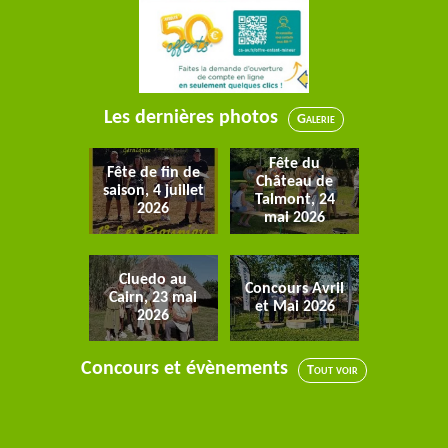
Les dernières photos
Galerie
Fête du
Fête de fin de
Château de
saison, 4 juillet
Talmont, 24
2026
mai 2026
Cluedo au
Concours Avril
Cairn, 23 mai
et Mai 2026
2026
Concours et évènements
Tout voir