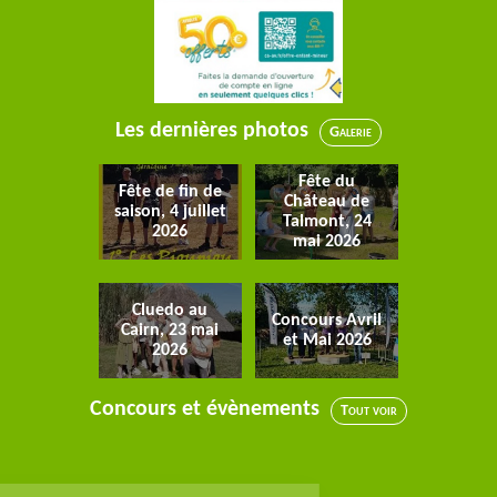
Les dernières photos
Galerie
Fête du
Fête de fin de
Château de
saison, 4 juillet
Talmont, 24
2026
mai 2026
Cluedo au
Concours Avril
Cairn, 23 mai
et Mai 2026
2026
Concours et évènements
Tout voir