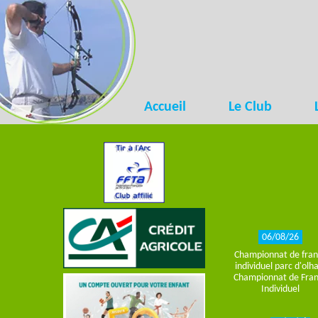
Accueil
Le Club
06/08/26
championnat de france
individuel parc d'olh
Championnat de Fra
Individuel