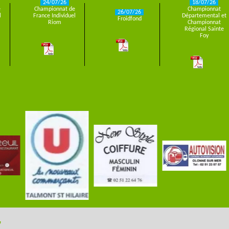
24/07/26
18/07/26
e
Championnat de
Championnat
26/07/26
l
France Individuel
Départemental et
Froidfond
Riom
Championnat
Régional Sainte
Foy
7