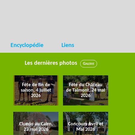
Encyclopédie
Liens
Les dernières photos
Galerie
Fête de fin de
Fête du Château
saison, 4 juillet
de Talmont, 24 mai
2026
2026
Cluedo au Cairn,
Concours Avril et
23 mai 2026
Mai 2026