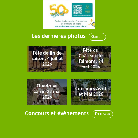
Les dernières photos
Galerie
Fête du
Fête de fin de
Château de
saison, 4 juillet
Talmont, 24
2026
mai 2026
Cluedo au
Concours Avril
Cairn, 23 mai
et Mai 2026
2026
Concours et évènements
Tout voir