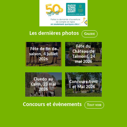
Les dernières photos
Galerie
Fête du
Fête de fin de
Château de
saison, 4 juillet
Talmont, 24
2026
mai 2026
Cluedo au
Concours Avril
Cairn, 23 mai
et Mai 2026
2026
Concours et évènements
Tout voir