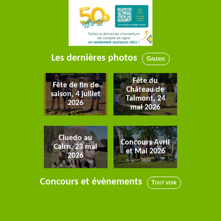
Les dernières photos
Galerie
Fête du
Fête de fin de
Château de
saison, 4 juillet
Talmont, 24
2026
mai 2026
Cluedo au
Concours Avril
Cairn, 23 mai
et Mai 2026
2026
Concours et évènements
Tout voir