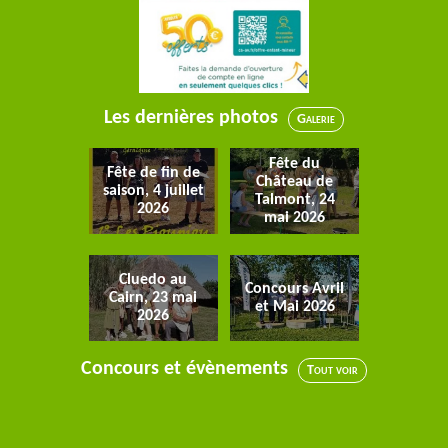
Les dernières photos
Galerie
Fête du
Fête de fin de
Château de
saison, 4 juillet
Talmont, 24
2026
mai 2026
Cluedo au
Concours Avril
Cairn, 23 mai
et Mai 2026
2026
Concours et évènements
Tout voir