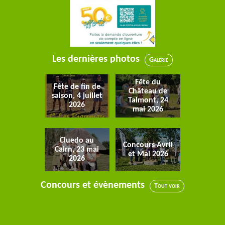
Les dernières photos
Galerie
Fête du
Fête de fin de
Château de
saison, 4 juillet
Talmont, 24
2026
mai 2026
Cluedo au
Concours Avril
Cairn, 23 mai
et Mai 2026
2026
Concours et évènements
Tout voir