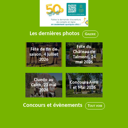
Les dernières photos
Galerie
Fête du
Fête de fin de
Château de
saison, 4 juillet
Talmont, 24
2026
mai 2026
Cluedo au
Concours Avril
Cairn, 23 mai
et Mai 2026
2026
Concours et évènements
Tout voir