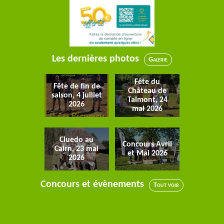
Les dernières photos
Galerie
Fête du
Fête de fin de
Château de
saison, 4 juillet
Talmont, 24
2026
mai 2026
Cluedo au
Concours Avril
Cairn, 23 mai
et Mai 2026
2026
Concours et évènements
Tout voir