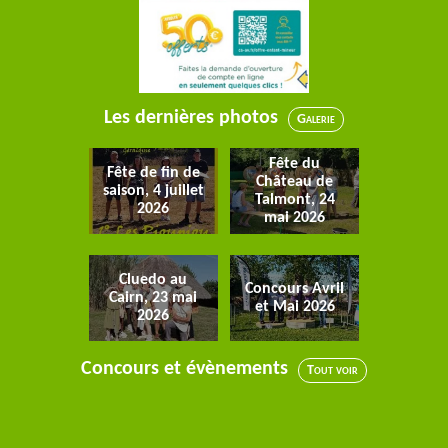
Les dernières photos
Galerie
Fête du
Fête de fin de
Château de
saison, 4 juillet
Talmont, 24
2026
mai 2026
Cluedo au
Concours Avril
Cairn, 23 mai
et Mai 2026
2026
Concours et évènements
Tout voir