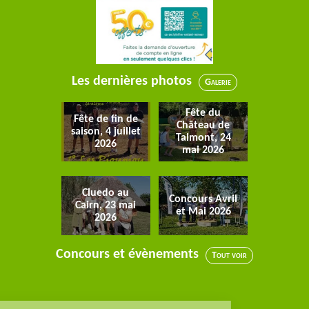
Les dernières photos
Galerie
Fête du
Fête de fin de
Château de
saison, 4 juillet
Talmont, 24
2026
mai 2026
Cluedo au
Concours Avril
Cairn, 23 mai
et Mai 2026
2026
Concours et évènements
Tout voir